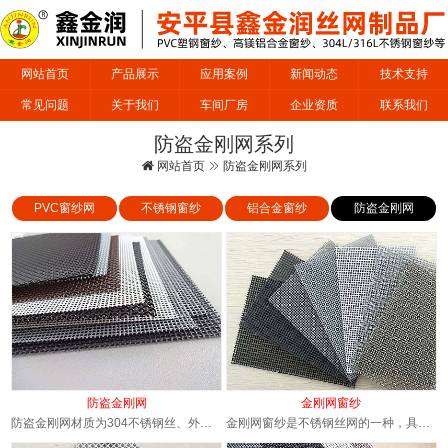
网站首页
产品展示
应用案例
新闻动态
技术支持
常见问题
关于我们
车间厂房
企业资质
联系我们
防盗金刚网系列
网站首页
防盗金刚网系列
PVC窗纱网
不锈钢窗纱
铝合金窗纱
防盗金刚网
防盗金刚网
金刚网窗纱
防盗金刚网材质为304不锈钢丝、外表防护采取静电喷涂处理，304不锈钢网具有很高的防锈，防...
金刚网窗纱是不锈钢丝网的一种，具有强度高、简约有力、抗剪、抗撞击等优质性能。金刚网又叫金刚...